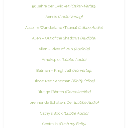
50 Jahre der Ewigkeit
(Oskar-Verlag)
Aeneis
(Audio Verlag)
Alice im Wunderland (Titania)
(Lübbe Audio)
Alien – Out of the Shadows
(Audible)
Alien – River of Pain
(Audible)
Amokspiel
(Lübbe Audio)
Batman – Knightfall
(Hörverlag)
Blood Red Sandman
(Wolfy Office)
Blutige Fährten
(Ohrenkneifer)
brennende Schatten, Der
(Lübbe Audio)
Cathy´s Book
(Lübbe Audio)
Centralia
(Push my Belly)