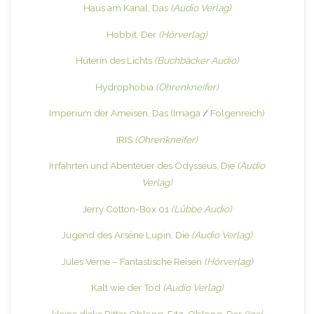
Haus am Kanal, Das
(Audio Verlag)
Hobbit, Der
(Hörverlag)
Hüterin des Lichts
(Buchbäcker Audio)
Hydrophobia
(Ohrenkneifer)
Imperium der Ameisen, Das
(Imaga
/
Folgenreich)
IRIS
(Ohrenkneifer)
Irrfahrten und Abenteuer des Odysseus, Die
(Audio
Verlag)
Jerry Cotton-Box 01
(Lübbe Audio)
Jugend des Arséne Lupin, Die
(Audio Verlag)
Jules Verne – Fantastische Reisen
(Hörverlag)
Kalt wie der Tod
(Audio Verlag)
kleine dicke Ritter Oblong-Fitz-Oblong, Der
(Igel