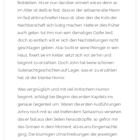
feststellen. Als er nun darüber sinniert wie es denn so
im Alter ist stellt er fest, dass er der seltsame alte Mann
im fast abbruchreifen Haus ist, über den die Kids der
Nachbarschaft sich lustig machen. Hatte er dies früher
auch getan, tut ihm nun sein damaliges Opfer leid,
doch so einfach will er sich den Nachstellungen nicht
geschlagen geben. Also lockt er seine Peiniger in sein
Haus, fixiert sie im Keller, setzt sich vor sie hin und
beginnt zu erzählen. Doch John hat keine schönen
Gutenachtgeschichten auf Lager, was er zu erzählen
hat, ist der blanke Horror.
Was vergnüglich und mit viel britischem Humor
beginnt, schlägt bei Beginn des ersten Kapitels ins
genaue Gegenteil um. Waren die ersten Ausführungen
Johns noch mit so viel triefendem Sarkasmus versehen
das er fast aus den Seiten heraustropfte, so gefror mir
das Grinsen in dem Moment, als es ans Eingemachte
ging. Die blumigen Umschreibungen der jeweiligen