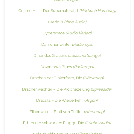
Cosmo Hill – Der Supernaturalist
(Hörbuch Hamburg)
Credo
(Lübbe Audio)
Cyberspace
(Audio Verlag)
Dämonenwinter
(Radioropa)
Diner des Grauens
(Lauscherlounge)
Downtown Blues
(Radioropa)
Drachen der Tinkerfarm, Die
(Hörverlag)
Drachenwächter – Die Prophezeiung
(Spreeside)
Dracula – Die Wiederkehr
(Argon)
Elbenwald – Blatt von Tüftler
(Hörverlag)
Erben der schwarzen Flagge, Die
(Lübbe Audio)
ewig dunkle Traum, Der
(Blitz Verlag)