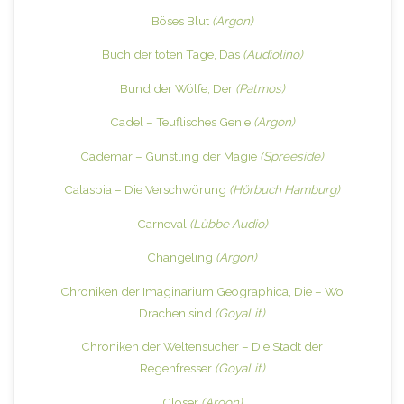
Böses Blut
(Argon)
Buch der toten Tage, Das
(Audiolino)
Bund der Wölfe, Der
(Patmos)
Cadel – Teuflisches Genie
(Argon)
Cademar – Günstling der Magie
(Spreeside)
Calaspia – Die Verschwörung
(Hörbuch Hamburg)
Carneval
(Lübbe Audio)
Changeling
(Argon)
Chroniken der Imaginarium Geographica, Die – Wo
Drachen sind
(GoyaLit)
Chroniken der Weltensucher – Die Stadt der
Regenfresser
(GoyaLit)
Closer
(Argon)