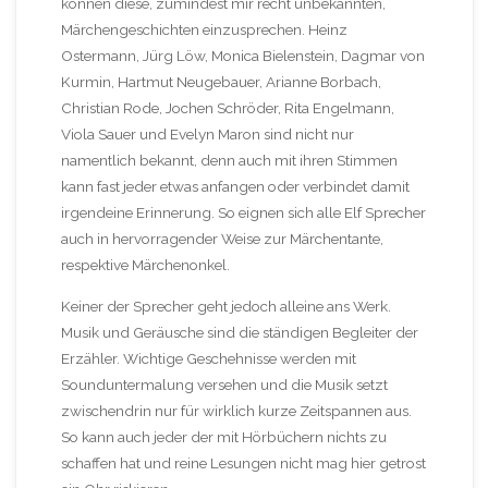
können diese, zumindest mir recht unbekannten,
Märchengeschichten einzusprechen. Heinz
Ostermann, Jürg Löw, Monica Bielenstein, Dagmar von
Kurmin, Hartmut Neugebauer, Arianne Borbach,
Christian Rode, Jochen Schröder, Rita Engelmann,
Viola Sauer und Evelyn Maron sind nicht nur
namentlich bekannt, denn auch mit ihren Stimmen
kann fast jeder etwas anfangen oder verbindet damit
irgendeine Erinnerung. So eignen sich alle Elf Sprecher
auch in hervorragender Weise zur Märchentante,
respektive Märchenonkel.
Keiner der Sprecher geht jedoch alleine ans Werk.
Musik und Geräusche sind die ständigen Begleiter der
Erzähler. Wichtige Geschehnisse werden mit
Sounduntermalung versehen und die Musik setzt
zwischendrin nur für wirklich kurze Zeitspannen aus.
So kann auch jeder der mit Hörbüchern nichts zu
schaffen hat und reine Lesungen nicht mag hier getrost