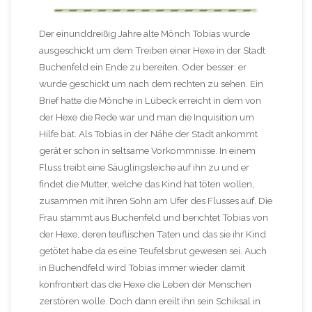
Der einunddreißig Jahre alte Mönch Tobias wurde
ausgeschickt um dem Treiben einer Hexe in der Stadt
Buchenfeld ein Ende zu bereiten. Oder besser: er
wurde geschickt um nach dem rechten zu sehen. Ein
Brief hatte die Mönche in Lübeck erreicht in dem von
der Hexe die Rede war und man die Inquisition um
Hilfe bat. Als Tobias in der Nähe der Stadt ankommt
gerät er schon in seltsame Vorkommnisse. In einem
Fluss treibt eine Säuglingsleiche auf ihn zu und er
findet die Mutter, welche das Kind hat töten wollen,
zusammen mit ihren Sohn am Ufer des Flusses auf. Die
Frau stammt aus Buchenfeld und berichtet Tobias von
der Hexe, deren teuflischen Taten und das sie ihr Kind
getötet habe da es eine Teufelsbrut gewesen sei. Auch
in Buchendfeld wird Tobias immer wieder damit
konfrontiert das die Hexe die Leben der Menschen
zerstören wolle. Doch dann ereilt ihn sein Schiksal in