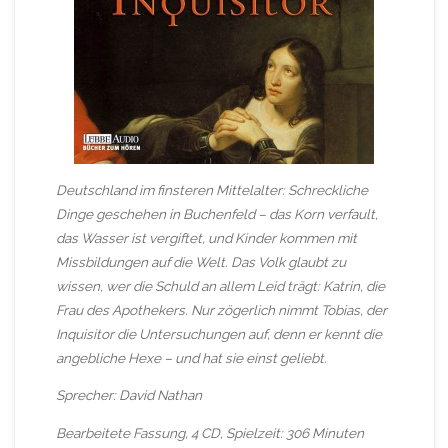
Deutschland im finsteren Mittelalter: Schreckliche
Dinge geschehen in Buchenfeld – das Korn verfault,
das Wasser ist vergiftet, und Kinder kommen mit
Missbildungen auf die Welt. Das Volk glaubt zu
wissen, wer die Schuld an allem Leid trägt: Katrin, die
Frau des Apothekers. Nur zögerlich nimmt Tobias, der
Inquisitor die Untersuchungen auf, denn er kennt die
angebliche Hexe – und hat sie einst geliebt.
Sprecher: David Nathan
Bearbeitete Fassung, 4 CD, Spielzeit: 306 Minuten