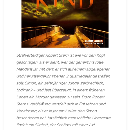
Strafverteidiger Robert Stern ist wie vor den Kopf
geschlagen, als er sieht, wer der geheimnisvolle
Mandant ist, mit dem er sich auf einem abgelegenen
und heruntergekommenen Industriegelände treffen
soll: Simon, ein zehnjähriger Junge, zerbrechlich,
todkrank – und fest überzeugt, in einem früheren
Leben ein Mörder gewesen zu sein. Doch Robert
Sterns Verblüffung wandelt sich in Entsetzen und
Verwirrung, als er in jenem Keller, den Simon
beschrieben hat, tatsächlich menschliche Überreste
findet: ein Skelett, der Schädel mit einer Axt