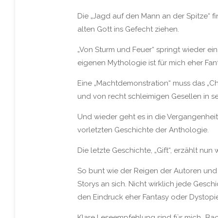
Die „Jagd auf den Mann an der Spitze“ 
alten Gott ins Gefecht ziehen.
„Von Sturm und Feuer“ springt wieder ei
eigenen Mythologie ist für mich eher Fan
Eine „Machtdemonstration“ muss das „Che
und von recht schleimigen Gesellen in s
Und wieder geht es in die Vergangenheit
vorletzten Geschichte der Anthologie.
Die letzte Geschichte, „Gift“, erzählt nu
So bunt wie der Reigen der Autoren und 
Storys an sich. Nicht wirklich jede Geschi
den Eindruck eher Fantasy oder Dystopie
Klare Leseempfehlung sind für mich „Bac