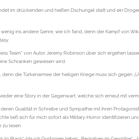
findet im drückenden und heißen Dschungel statt und ein Drog
n wenig ins andere Genre, wie ich fand, denn der Kampf von Wi
tasy.
ss Team“ von Autor Jeremy Robinson über sich ergehen lassen, a
eine Schranken gewiesen wird.
, denn die Türkenarmee der heiligen Kriege muss sich gegen „Un
n wieder eine Story in der Gegenwart, welche sich erneut mit verme
deren Qualität in Schreibe und Sympathie mit ihren Protagonist
chte ließ sich für mich sofort als Military-Horror identifizieren 
 zu lesen.
k to Black“ (da ich Dystopien liebe), „Begraben im Gewölbe“, „