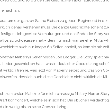
Fucked Up… und so wurden die Geschichten auch aufgebaut und
ihe nach an…
it aus, um der ganzen Sache Fleisch zu geben. Beginnend in der 
irklich genau verstehen muss. Die ganze Geschichte scheint zuers
estigen sich gewisse Vermutungen und das Ende der Story verw
ratlos zurückgelassen hat – denn für mich war sie eher Military
chichte auch nur knapp 60 Seiten anhielt, so kam sie mir zeitl
Jonathan Maberrys Serienhelden Joe Ledger. Die Story spielt na
Leder geschrieben hat – was in deutscher Übersetzung sehr üb
cht wirklich trenne, was jetzt von Maberry selbst und was von 
inwerfen, dass ich auch diese Geschichte nicht wirklich als Mil
ch zum ersten Mal eine für mich reinrassige Military-Horror-Stor
aft konfrontiert, welche es in sich hat. Die üblichen Verdächtig
 ein wenig bis an seine Grenzen bringt.