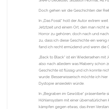
SNAFU bedeutet: Situation Normal, All 
Doch gehen wir die Geschichten der Re
In „Das Fossil“ holt der Autor extrem we
Jetztzeit und einem Ort, den man nicht w
Horror zu gehören, doch nach und nach f
zu, dass ich diese Geschichte ein wenig 
fand ich recht ermüdend und wenn die Ges
„Back to Black“ ist ein Wiedersehen mit 
also nach alledem was Maberry schon zu 
Geschichte ist flüssig und ich konnte ni
wurde. Besserwisserisch möchte ich hier e
Dystopie ansiedeln würde.
In „Begraben im Gewölbe“ präsentierte si
Höhlensystem mit einer übernatürlichen Kr
kämpfen gegen etwas, das ihren Verstand