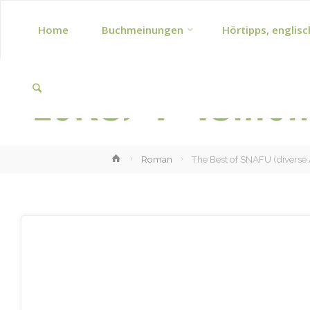
Skip
Home
Buchmeinungen
Hörtipps, englisc
to
Search
content
Home
Roman
The Best of SNAFU (diverse 