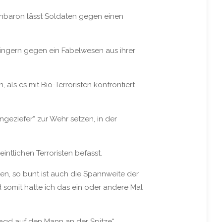
enbaron lässt Soldaten gegen einen
kingern gegen ein Fabelwesen aus ihrer
ls es mit Bio-Terroristen konfrontiert
geziefer“ zur Wehr setzen, in der
intlichen Terroristen befasst.
en, so bunt ist auch die Spannweite der
und somit hatte ich das ein oder andere Mal
Jagd auf den Mann an der Spitze“,