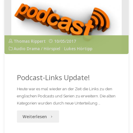
ich
dich
überhaupt
noch?
Thomas Rippert
10/05/2017
Audio Drama / Hörspiel
/
Lukes Hörtipp
oder:
Erinnerst
Du
Podcast-Links Update!
dich
Heute war es mal wieder an der Zeit die Links zu den
englischen Podcasts und Serien zu erweitern. Die alten
noch?
Kategorien wurden durch neue Unterteilung …
Ich
"Podcast-
Weiterlesen
nicht
Links
mehr