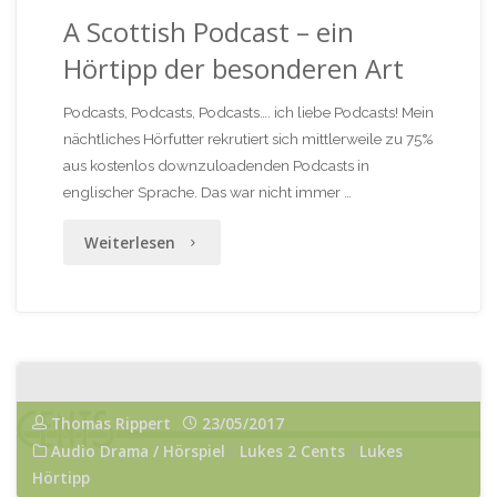
A Scottish Podcast – ein
Hörtipp der besonderen Art
Podcasts, Podcasts, Podcasts…. ich liebe Podcasts! Mein
nächtliches Hörfutter rekrutiert sich mittlerweile zu 75%
aus kostenlos downzuloadenden Podcasts in
englischer Sprache. Das war nicht immer …
"A
Weiterlesen
Scottish
Podcast
–
ein
Thomas Rippert
23/05/2017
Audio Drama / Hörspiel
/
Lukes 2 Cents
/
Lukes
Hörtipp
Hörtipp