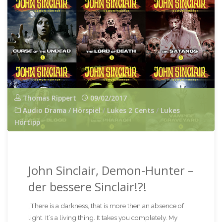
–
Tödliche
Stille,
Kapitel
II"
Thomas Rippert
09/02/2017
Audio Drama / Hörspiel
/
Lukes 2 Cents
/
Lukes
Hörtipp
John Sinclair, Demon-Hunter –
der bessere Sinclair!?!
„There is a darkness, that is more then an absence of
light. It´s a living thing. It takes you completely. My