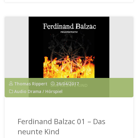
Update!"
wirklich!"
Thomas Rippert
26/04/2017
Audio Drama / Hörspiel
Ferdinand Balzac 01 – Das
neunte Kind