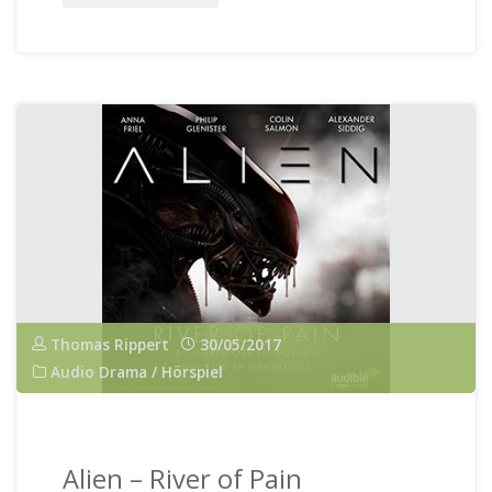
11
–
Bestimmung"
Thomas Rippert
30/05/2017
Audio Drama / Hörspiel
Alien – River of Pain