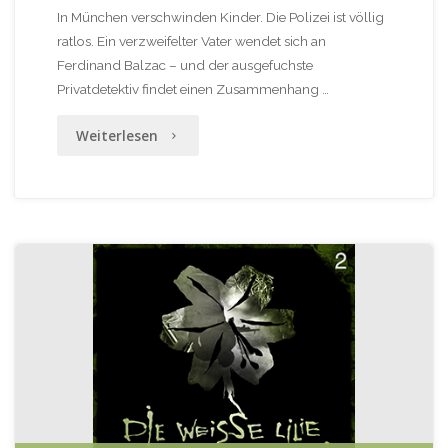
In München verschwinden Kinder. Die Polizei ist völlig
ratlos. Ein verzweifelter Vater wendet sich an
Ferdinand Balzac – und der ausgefuchste
Privatdetektiv findet einen Zusammenhang …
"Ferdinand
Weiterlesen
Balzac
01
–
Das
neunte
Kind"