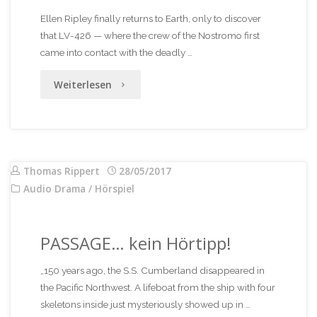
Ellen Ripley finally returns to Earth, only to discover
that LV-426 — where the crew of the Nostromo first
came into contact with the deadly …
"Alien
Weiterlesen
–
River
of
Thomas Rippert
28/05/2017
Audio Drama / Hörspiel
Pain"
PASSAGE… kein Hörtipp!
„150 years ago, the S.S. Cumberland disappeared in
the Pacific Northwest. A lifeboat from the ship with four
skeletons inside just mysteriously showed up in …