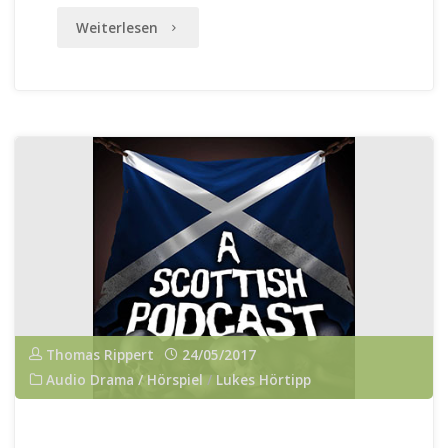
"PASSAGE…
Weiterlesen
kein
Hörtipp!"
Thomas Rippert
24/05/2017
Audio Drama / Hörspiel
/
Lukes Hörtipp