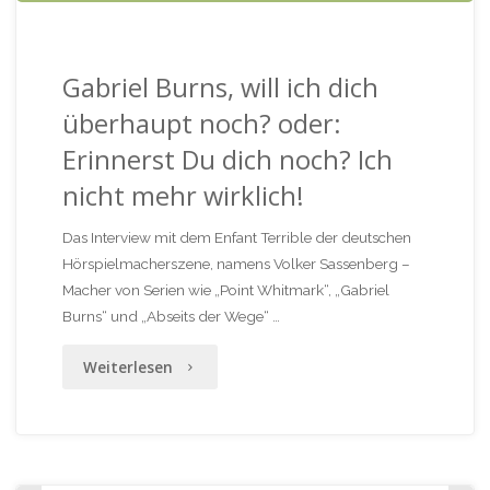
der
besonderen
Gabriel Burns, will ich dich
Art"
überhaupt noch? oder:
Erinnerst Du dich noch? Ich
nicht mehr wirklich!
Das Interview mit dem Enfant Terrible der deutschen
Hörspielmacherszene, namens Volker Sassenberg –
Macher von Serien wie „Point Whitmark“, „Gabriel
Burns“ und „Abseits der Wege“ …
"Gabriel
Weiterlesen
Burns,
will