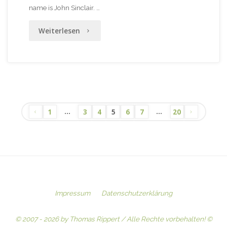
name is John Sinclair. …
"John
Weiterlesen
Sinclair,
Demon-
Hunter
–
…
…
1
3
4
5
6
7
20
Seitennummerierung
der
bessere
der
Sinclair!?!"
Beiträge
Impressum
Datenschutzerklärung
© 2007 - 2026 by Thomas Rippert / Alle Rechte vorbehalten! ©