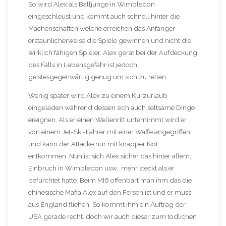
So wird Alex als Balljunge in Wimbledon
eingeschleust und kommt auch schnell hinter die
Machenschaften welche erreichen das Anfänger
erstaunlicherweise die Spiele gewinnen und nicht die
wirklich fähigen Spieler. Alex gerät bei der Aufdeckung
des Falls in Lebensgefahr ist jedoch
geistesgegenwärtig genug um sich zu retten.
Wenig später wird Alex zu einem Kurzurlaub
eingeladen während dessen sich auch seltsame Dinge
ereignen. Als er einen Wellenritt unternimmt wird er
von einem Jet-Ski-Fahrer mit einer Waffe angegriffen
und kann der Attacke nur mit knapper Not
entkommen. Nun ist sich Alex sicher das hinter allem,
Einbruch in Wimbledon usw., mehr steckt als er
befürchtet hatte. Beim MI6 offenbart man ihm das die
chinesische Mafia Alex auf den Fersen ist und er muss
aus England fliehen. So kommt ihm ein Auftrag der
USA gerade recht, doch wir auch dieser zum tödlichen