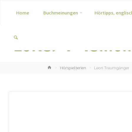
Skip
Home
Buchmeinungen
Hörtipps, englisc
to
Search
content
Home
Hörspielserien
Leon Traumgänger