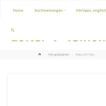
Skip
Home
Buchmeinungen
Hörtipps, englisc
to
Search
content
Home
Hörspielserien
Malcolm Max