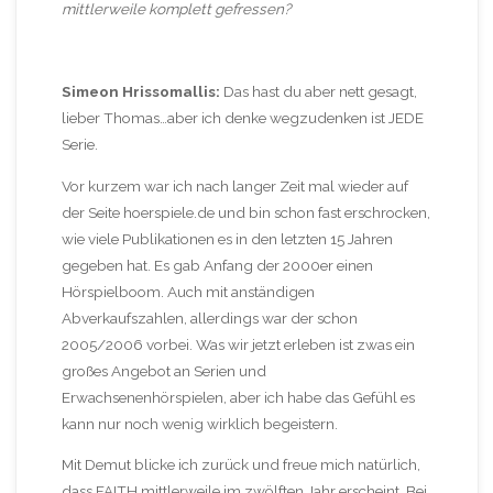
mittlerweile komplett gefressen?
Simeon Hrissomallis:
Das hast du aber nett gesagt,
lieber Thomas…aber ich denke wegzudenken ist JEDE
Serie.
Vor kurzem war ich nach langer Zeit mal wieder auf
der Seite hoerspiele.de und bin schon fast erschrocken,
wie viele Publikationen es in den letzten 15 Jahren
gegeben hat. Es gab Anfang der 2000er einen
Hörspielboom. Auch mit anständigen
Abverkaufszahlen, allerdings war der schon
2005/2006 vorbei. Was wir jetzt erleben ist zwas ein
großes Angebot an Serien und
Erwachsenenhörspielen, aber ich habe das Gefühl es
kann nur noch wenig wirklich begeistern.
Mit Demut blicke ich zurück und freue mich natürlich,
dass FAITH mittlerweile im zwölften Jahr erscheint. Bei