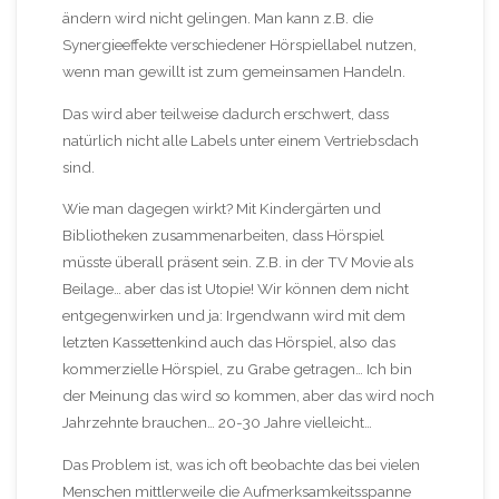
ändern wird nicht gelingen. Man kann z.B. die
Synergieeffekte verschiedener Hörspiellabel nutzen,
wenn man gewillt ist zum gemeinsamen Handeln.
Das wird aber teilweise dadurch erschwert, dass
natürlich nicht alle Labels unter einem Vertriebsdach
sind.
Wie man dagegen wirkt? Mit Kindergärten und
Bibliotheken zusammenarbeiten, dass Hörspiel
müsste überall präsent sein. Z.B. in der TV Movie als
Beilage… aber das ist Utopie! Wir können dem nicht
entgegenwirken und ja: Irgendwann wird mit dem
letzten Kassettenkind auch das Hörspiel, also das
kommerzielle Hörspiel, zu Grabe getragen… Ich bin
der Meinung das wird so kommen, aber das wird noch
Jahrzehnte brauchen… 20-30 Jahre vielleicht…
Das Problem ist, was ich oft beobachte das bei vielen
Menschen mittlerweile die Aufmerksamkeitsspanne