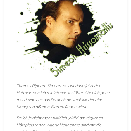
Thomas Rippert: Simeon, das ist dann jetzt der
Hattrick, den ich mit Interviews führe. Aber ich gehe
mal davon aus das Du auch diesmal wieder eine
Menge an offenen Worten finden wirst.
Da ich ja nicht mehr wirklich „aktiv“ am täglichen
Hörspielszenen-Allerlei teilnehme sind mir die