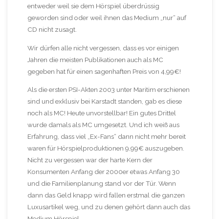
entweder weil sie dem Hörspiel überdrüssig
geworden sind oder weil ihnen das Medium „nur“ auf
CD nicht zusagt.
Wir dürfen alle nicht vergessen, dass es vor einigen
Jahren die meisten Publikationen auch als MC
gegeben hat für einen sagenhaften Preis von 4,99€!
Als die ersten PSI-Akten 2003 unter Maritim erschienen
sind und exklusiv bei Karstadt standen, gab es diese
noch als MC! Heute unvorstellbar! Ein gutes Drittel
wurde damals als MC umgesetzt. Und ich weiß aus
Erfahrung, dass viel „Ex-Fans“ dann nicht mehr bereit
waren für Hörspielproduktionen 9,99€ auszugeben.
Nicht zu vergessen war der harte Kern der
Konsumenten Anfang der 2000er etwas Anfang 30
und die Familienplanung stand vor der Tür. Wenn
dann das Geld knapp wird fallen erstmal die ganzen
Luxusartikel weg, und zu denen gehört dann auch das
Medium Hörspiel.