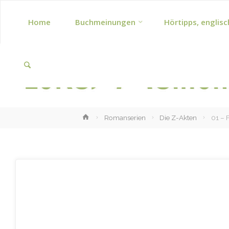
Skip
Home
Buchmeinungen
Hörtipps, englisc
to
Search
content
Home
Romanserien
Die Z-Akten
01 – F