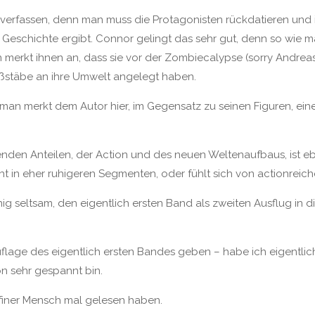
zu verfassen, denn man muss die Protagonisten rückdatieren und 
 Geschichte ergibt. Connor gelingt das sehr gut, denn so wie m
an merkt ihnen an, dass sie vor der Zombiecalypse (sorry Andrea
stäbe an ihre Umwelt angelegt haben.
d man merkt dem Autor hier, im Gegensatz zu seinen Figuren, ein
den Anteilen, der Action und des neuen Weltenaufbaus, ist ebe
 in eher ruhigeren Segmenten, oder fühlt sich von actionreich
nig seltsam, den eigentlich ersten Band als zweiten Ausflug in 
uflage des eigentlich ersten Bandes geben – habe ich eigentlic
on sehr gespannt bin.
finer Mensch mal gelesen haben.