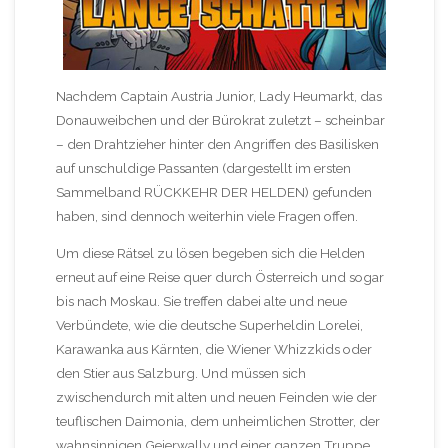
Nachdem Captain Austria Junior, Lady Heumarkt, das
Donauweibchen und der Bürokrat zuletzt – scheinbar
– den Drahtzieher hinter den Angriffen des Basilisken
auf unschuldige Passanten (dargestellt im ersten
Sammelband RÜCKKEHR DER HELDEN) gefunden
haben, sind dennoch weiterhin viele Fragen offen.
Um diese Rätsel zu lösen begeben sich die Helden
erneut auf eine Reise quer durch Österreich und sogar
bis nach Moskau. Sie treffen dabei alte und neue
Verbündete, wie die deutsche Superheldin Lorelei,
Karawanka aus Kärnten, die Wiener Whizzkids oder
den Stier aus Salzburg. Und müssen sich
zwischendurch mit alten und neuen Feinden wie der
teuflischen Daimonia, dem unheimlichen Strotter, der
wahnsinnigen Geierwally und einer ganzen Truppe