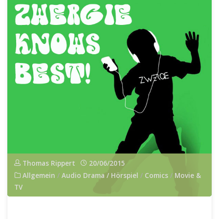
dem
Sci-
Fi
Watchman"
Thomas Rippert
20/06/2015
Allgemein
/
Audio Drama / Hörspiel
/
Comics
/
Movie &
TV