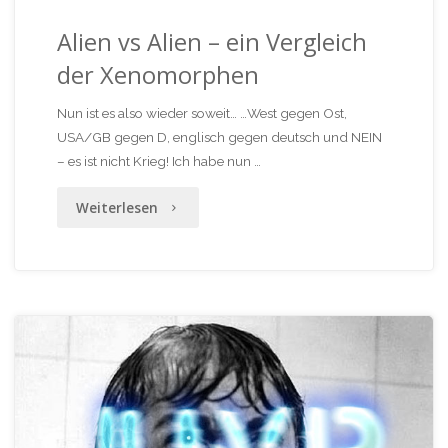
Alien vs Alien – ein Vergleich
der Xenomorphen
Nun ist es also wieder soweit… …West gegen Ost,
USA/GB gegen D, englisch gegen deutsch und NEIN
– es ist nicht Krieg! Ich habe nun …
"Alien
Weiterlesen
vs
Alien
–
ein
Vergleich
der