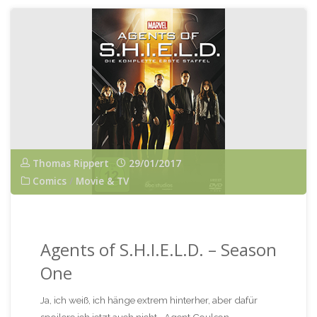
Homecoming
(2017,
Marvel
Studios,
Sony
Pictures)"
Thomas Rippert
29/01/2017
Comics
/
Movie & TV
Agents of S.H.I.E.L.D. – Season
One
Ja, ich weiß, ich hänge extrem hinterher, aber dafür