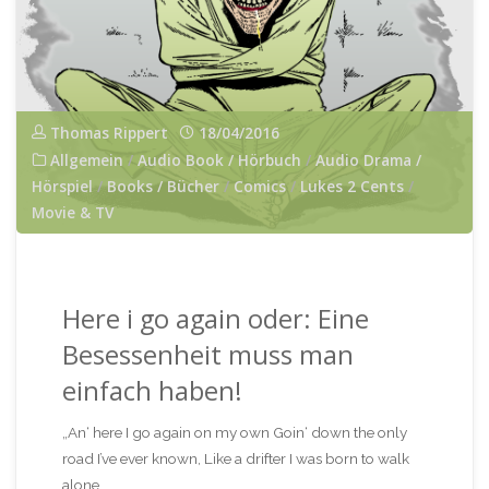
Thomas Rippert
18/04/2016
Allgemein
/
Audio Book / Hörbuch
/
Audio Drama /
Hörspiel
/
Books / Bücher
/
Comics
/
Lukes 2 Cents
/
Movie & TV
Here i go again oder: Eine
Besessenheit muss man
einfach haben!
„An‘ here I go again on my own Goin‘ down the only
road I’ve ever known, Like a drifter I was born to walk
alone …