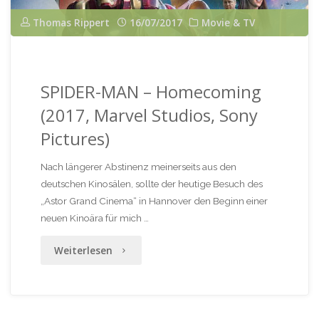
Warum
Thomas Rippert
16/07/2017
Movie & TV
der
Doctor
SPIDER-MAN – Homecoming
jetzt
(2017, Marvel Studios, Sony
eine
Pictures)
Frau
Nach längerer Abstinenz meinerseits aus den
ist!"
deutschen Kinosälen, sollte der heutige Besuch des
„Astor Grand Cinema“ in Hannover den Beginn einer
neuen Kinoära für mich …
"SPIDER-
Weiterlesen
MAN
–