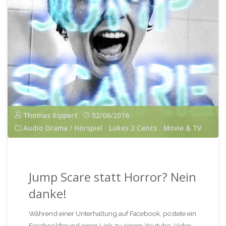
Xenomorphen"
Thomas Rippert
02/06/2016
Audio Drama / Hörspiel
/
Lukes 2 Cents
/
Movie & TV
Jump Scare statt Horror? Nein
danke!
Während einer Unterhaltung auf Facebook, postete ein
Facebookfreund einen Link zu einem Youtube-Video