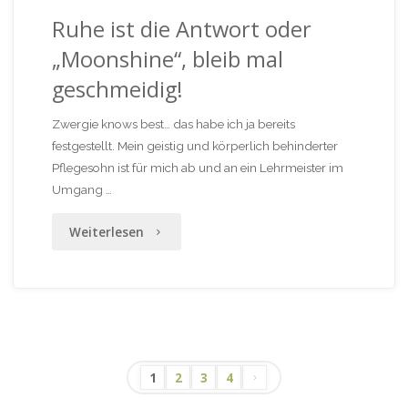
Ruhe ist die Antwort oder
„Moonshine“, bleib mal
geschmeidig!
Zwergie knows best… das habe ich ja bereits
festgestellt. Mein geistig und körperlich behinderter
Pflegesohn ist für mich ab und an ein Lehrmeister im
Umgang …
"Ruhe
Weiterlesen
ist
die
Antwort
oder
1
2
3
4