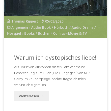
Thomas Rippert
05/03/2020
Allgemein
/
Audio Book / Hörbuch
/
Audio Drama /
Hörspiel
/
Books / Bücher
/
Comics
/
Movie & TV
Warum ich dystopisches liebe!
Als Horst von Allwörden diesen Satz vor meine
Besprechung zum Buch „Die Hungrigen“ von M.R.
Carey im Zauberspiegel packte, fragte ich mich
warum ich eigentlich …
"Warum
Weiterlesen
ich