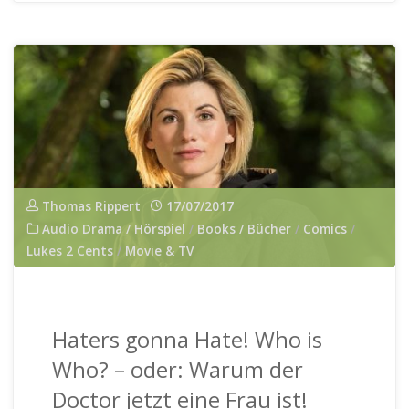
dystopisches
liebe!"
Thomas Rippert
17/07/2017
Audio Drama / Hörspiel
/
Books / Bücher
/
Comics
/
Lukes 2 Cents
/
Movie & TV
Haters gonna Hate! Who is
Who? – oder: Warum der
Doctor jetzt eine Frau ist!