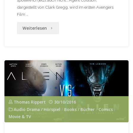
spoilere ich jetzt auch nicht… Agent Coulson,
dargestellt von Clark Gregg, wird im ersten Avengers
Film …
"Agents
Weiterlesen
of
S.H.I.E.L.D.
–
Season
One"
Thomas Rippert
30/10/2016
Audio Drama / Hörspiel
/
Books / Bücher
/
Comics
/
Movie & TV