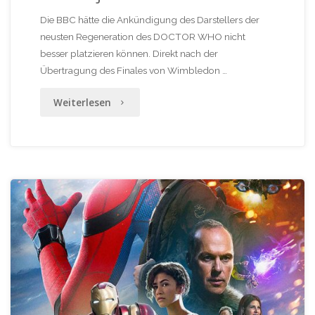
Die BBC hätte die Ankündigung des Darstellers der
neusten Regeneration des DOCTOR WHO nicht
besser platzieren können. Direkt nach der
Übertragung des Finales von Wimbledon …
"Haters
Weiterlesen
gonna
Hate!
Who
is
Who?
–
oder: