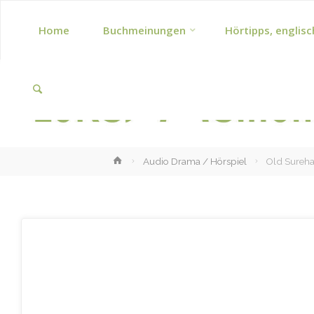
Skip
Home
Buchmeinungen
Hörtipps, englisc
to
Search
content
Home
Audio Drama / Hörspiel
Old Sureh