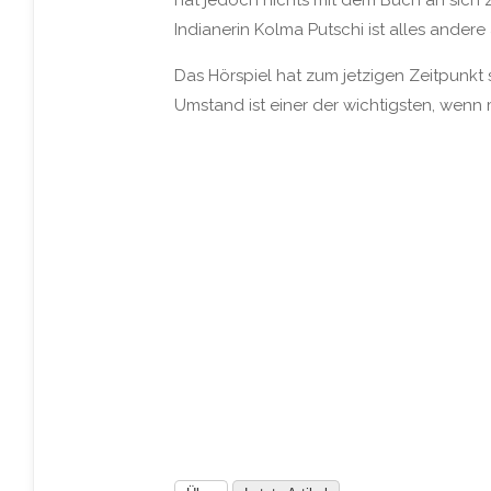
hat jedoch nichts mit dem Buch an sich
Indianerin Kolma Putschi ist alles andere
Das Hörspiel hat zum jetzigen Zeitpunkt 
Umstand ist einer der wichtigsten, we