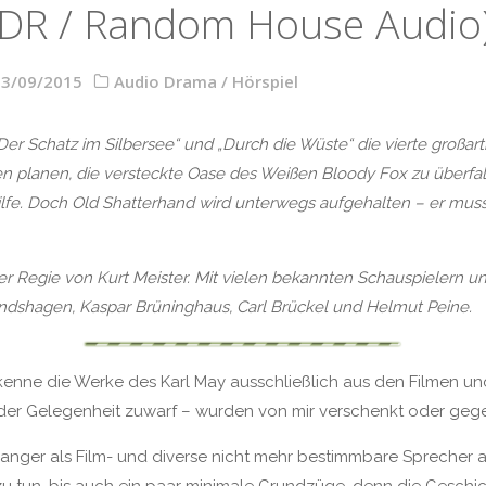
DR / Random House Audio
03/09/2015
Audio Drama / Hörspiel
er Schatz im Silbersee“ und „Durch die Wüste“ die vierte großar
lanen, die versteckte Oase des Weißen Bloody Fox zu überfalle
Hilfe. Doch Old Shatterhand wird unterwegs aufgehalten – er m
er Regie von Kurt Meister. Mit vielen bekannten Schauspielern 
undshagen, Kaspar Brüninghaus, Carl Brückel und Helmut Peine.
kenne die Werke des Karl May ausschließlich aus den Filmen un
eder Gelegenheit zuwarf – wurden von mir verschenkt oder geg
Granger als Film- und diverse nicht mehr bestimmbare Sprecher 