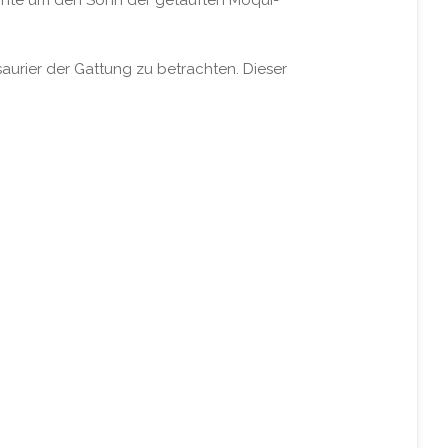
ichte um den Sohn der getauften Moqui-
saurier der Gattung zu betrachten. Dieser