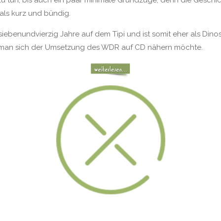
 zu tun, bis auch ein paar minimale Grundzüge, denn die Gesch
 als kurz und bündig.
siebenundvierzig Jahre auf dem Tipi und ist somit eher als Dino
nn man sich der Umsetzung des WDR auf CD nähern möchte.