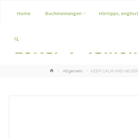
Skip
Home
Buchmeinungen
Hörtipps, englisc
to
Search
content
Home
Allgemein
KEEP CALM AND NEVER