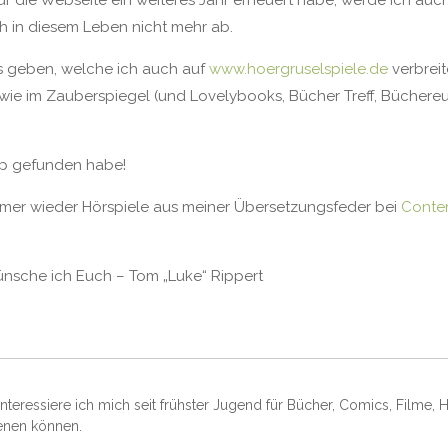
 die Webseite ein weiteres Jahr erneuert habe, werde ich auch
 in diesem Leben nicht mehr ab.
s geben, welche ich auch auf
www.hoergruselspiele.de
verbrei
ie im Zauberspiegel (und Lovelybooks, Bücher Treff, Büchereu
op gefunden habe!
immer wieder Hörspiele aus meiner Übersetzungsfeder bei
Conte
ünsche ich Euch – Tom „Luke“ Rippert
nteressiere ich mich seit frühster Jugend für Bücher, Comics, Filme, 
enen können.