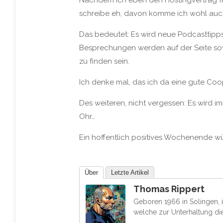
Nachdem ich eben den Hostingvertrag für
schreibe eh, davon komme ich wohl auch
Das bedeutet: Es wird neue Podcasttipp
Besprechungen werden auf der Seite sow
zu finden se
in.
Ich denke mal, das ich da eine gute Co
Des weiteren, nicht vergessen: Es wird 
Ohr…
Ein hoffentlich positives Wochenende w
Über
Letzte Artikel
Thomas Rippert
Geboren 1966 in Solingen, i
welche zur Unterhaltung di