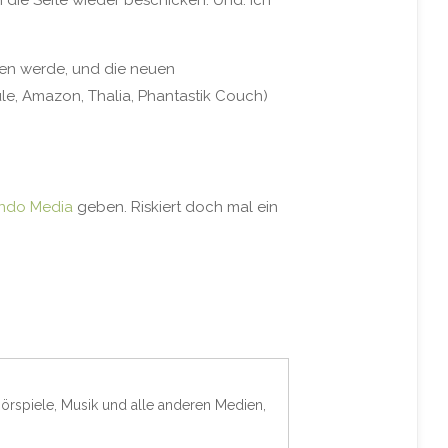
 die Seite wieder beschicken. Und: Ich
ten werde, und die neuen
le, Amazon, Thalia, Phantastik Couch)
ndo Media
geben. Riskiert doch mal ein
Hörspiele, Musik und alle anderen Medien,